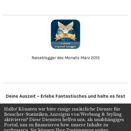
Reiseblogger des Monats März 2013
Deine Auszeit – Erlebe Fantastisches und halte es fest
Hallo! Könnten wir bitte einige zusätzliche Dienste für
Folge uns
Besucher-Statistiken, Anzeigen von Werbung & Styling
aktivieren? Diese Diensten helfen uns, als unabhängiges
Portal, uns zu finanzieren bzw. unsere Inhalte zu
verbessern. Sie können Ihre Zustimmung später
Twitter
Facebook
Instagram