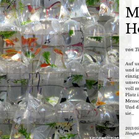
M
H
von
T
Auf u
und in
einzig
unser
voll m
Platz 
Mensc
Und d
sie...
2013/05
Hongko