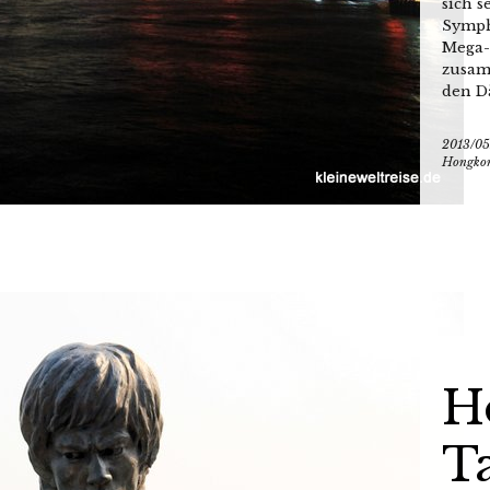
sich s
Symph
Mega-
zusam
den D
2013/05
Hongko
H
Ta