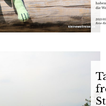
haben
die Wel
2013/05
Reise-
Ta
f
St