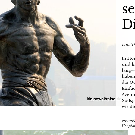
s
D
von
T
In Ho
und h
langw
haben
das G
Einfac
Avenu
Südsp
wir die
2013/05
Hongko