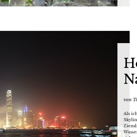
H
N
von
T
Als ic
Skylin
Zieml
Wasse