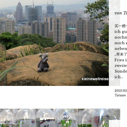
von
T
买一赠一免
ich g
nochm
noch r
neben
„带来了咖
Frau 
zweite
Sonde
ich...
2013/05
Taiwan