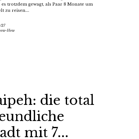
 es trotzdem gewagt, als Paar 8 Monate um
t zu reisen....
/27
Know-How
ipeh: die total
reundliche
adt mit 7...