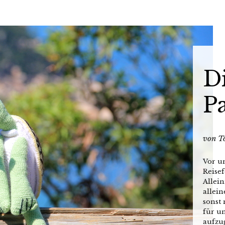
Di
P
von
T
Vor u
Reise
Allein
allei
sonst 
für u
aufzu