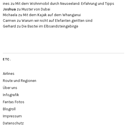
ines
zu
Mit dem Wohnmobil durch Neuseeland: Erfahrung und Tipps
Joshua
zu
Muster von Dubai
Michaela
zu
Mit dem Kajak auf dem Whanganui
Carmen
zu
Warum wir nicht auf Elefanten geritten sind
Gerhard
zu
Die Bastei im Elbsandsteingebirge
ETC.
Airlines
Route und Regionen
Über uns
Infografik
Fantas Fotos
Blogroll
Impressum
Datenschutz