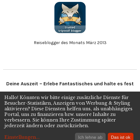
Reiseblogger des Monats März 2013
Deine Auszeit – Erlebe Fantastisches und halte es fest
Hallo! Könnten wir bitte einige zusätzliche Dienste für
Folge uns
Besucher-Statistiken, Anzeigen von Werbung & Styling
aktivieren? Diese Diensten helfen uns, als unabhängiges
Portal, uns zu finanzieren bzw. unsere Inhalte zu
verbessern. Sie können Ihre Zustimmung später
Twitter
Facebook
Instagram
jederzeit ändern oder zurückziehen.
Copyright © 2026
kleine Weltreise Blog.
Einstellungen
...
Ich lehne ab
Das ist ok