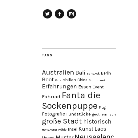
Twitter
Facebook
Instagram
TAGS
Australien
Bali
Berlin
Bangkok
Boot
chillen
China
Bus
Equipment
Erfahrungen
Essen
Event
Fanta die
Fahrrad
Sockenpuppe
Flug
Fotografie
Fundstücke
geothermisch
große Stadt
historisch
Laos
Kunst
Insel
Hongkong
Höhle
Neuseeland
Muster
Moped