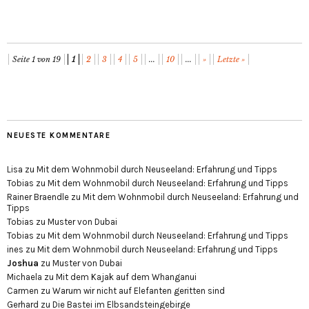
Seite 1 von 19
1
2
3
4
5
...
10
...
»
Letzte »
NEUESTE KOMMENTARE
Lisa
zu
Mit dem Wohnmobil durch Neuseeland: Erfahrung und Tipps
Tobias
zu
Mit dem Wohnmobil durch Neuseeland: Erfahrung und Tipps
Rainer Braendle
zu
Mit dem Wohnmobil durch Neuseeland: Erfahrung und
Tipps
Tobias
zu
Muster von Dubai
Tobias
zu
Mit dem Wohnmobil durch Neuseeland: Erfahrung und Tipps
ines
zu
Mit dem Wohnmobil durch Neuseeland: Erfahrung und Tipps
Joshua
zu
Muster von Dubai
Michaela
zu
Mit dem Kajak auf dem Whanganui
Carmen
zu
Warum wir nicht auf Elefanten geritten sind
Gerhard
zu
Die Bastei im Elbsandsteingebirge