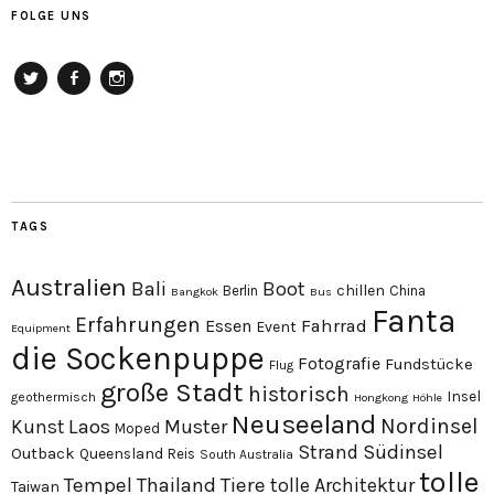
FOLGE UNS
Twitter
Facebook
Instagram
TAGS
Australien
Bali
Boot
chillen
Berlin
China
Bangkok
Bus
Fanta
Erfahrungen
Essen
Fahrrad
Event
Equipment
die Sockenpuppe
Fotografie
Fundstücke
Flug
große Stadt
historisch
Insel
geothermisch
Hongkong
Höhle
Neuseeland
Nordinsel
Laos
Kunst
Muster
Moped
Südinsel
Strand
Outback
Queensland
Reis
South Australia
tolle
Tempel
Thailand
Tiere
tolle Architektur
Taiwan