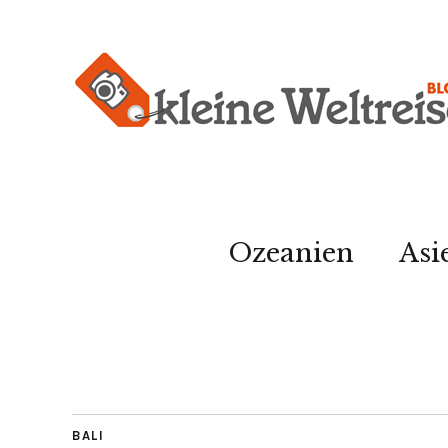
Ozeanien
Asi
BALI