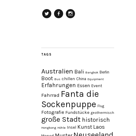
Twitter
Facebook
Instagram
TAGS
Australien
Bali
Berlin
Bangkok
Boot
chillen
China
Bus
Equipment
Erfahrungen
Essen
Event
Fanta die
Fahrrad
Sockenpuppe
Flug
Fotografie
Fundstücke
geothermisch
große Stadt
historisch
Laos
Kunst
Insel
Hongkong
Höhle
Neuseeland
Muster
Moped