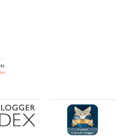
KEL
eis