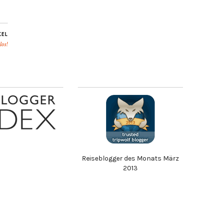
KEL
los!
Reiseblogger des Monats März
2013