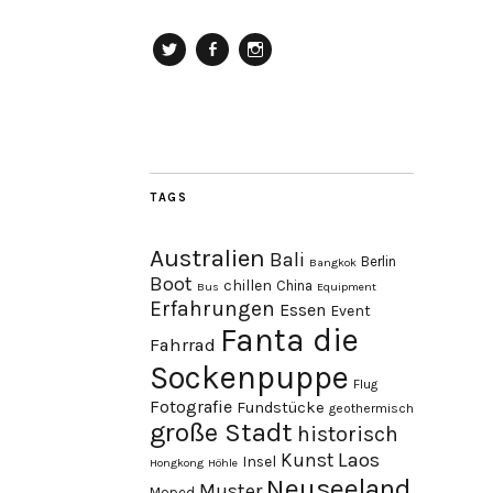
Twitter
Facebook
Instagram
TAGS
Australien
Bali
Berlin
Bangkok
Boot
chillen
China
Bus
Equipment
Erfahrungen
Essen
Event
Fanta die
Fahrrad
Sockenpuppe
Flug
Fotografie
Fundstücke
geothermisch
große Stadt
historisch
Laos
Kunst
Insel
Hongkong
Höhle
Neuseeland
Muster
Moped