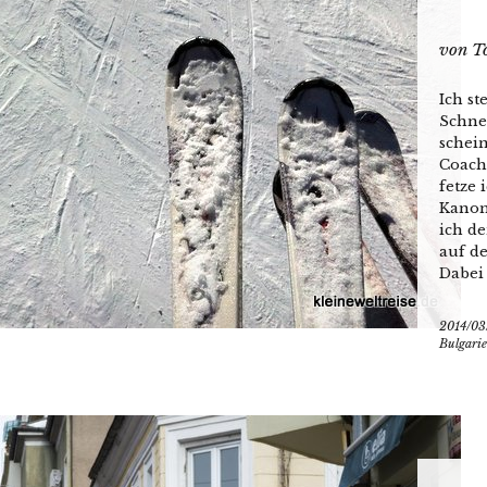
von
T
Ich st
Schne
schein
Coach
fetze 
Kanon
ich d
auf d
Dabei 
2014/03
Bulgari