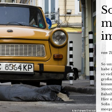
So
m
i
von
T
So un
habe i
so vie
großa
kommu
Street
Bahnh
Hier 
Sofia
morge