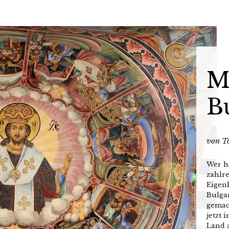
M
B
von
T
Wer hä
zahlre
Eigen
Bulga
gemac
jetzt 
Land 