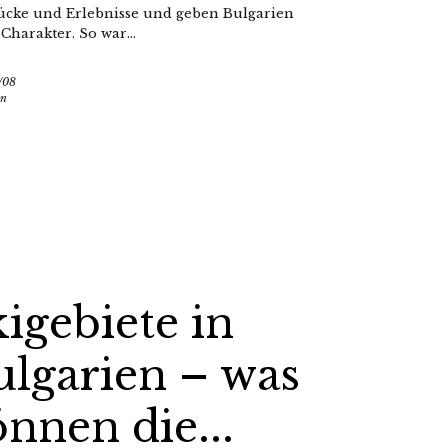
ücke und Erlebnisse und geben Bulgarien
Charakter. So war...
/08
en
igebiete in
ulgarien – was
nnen die...