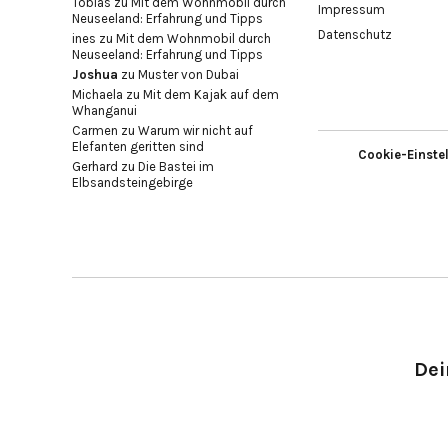
Tobias
zu
Mit dem Wohnmobil durch
Impressum
Neuseeland: Erfahrung und Tipps
Datenschutz
ines
zu
Mit dem Wohnmobil durch
Neuseeland: Erfahrung und Tipps
Joshua
zu
Muster von Dubai
Michaela
zu
Mit dem Kajak auf dem
Whanganui
Carmen
zu
Warum wir nicht auf
Elefanten geritten sind
Cookie-Einste
Gerhard
zu
Die Bastei im
Elbsandsteingebirge
Dei