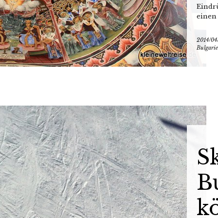
Eindr
einen 
2014/04
Bulgari
Sk
B
kö