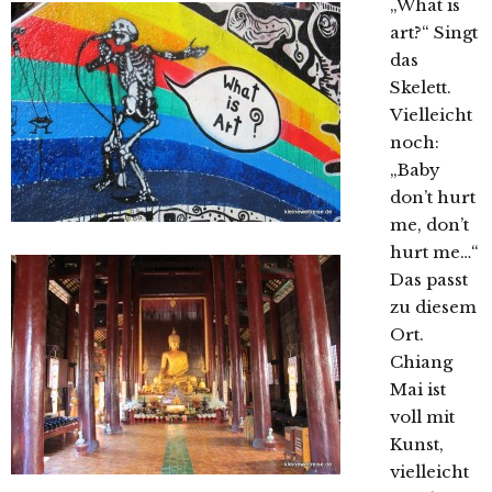
„What is
art?“ Singt
das
Skelett.
Vielleicht
noch:
„Baby
don’t hurt
me, don’t
hurt me…“
Das passt
zu diesem
Ort.
Chiang
Mai ist
voll mit
Kunst,
vielleicht