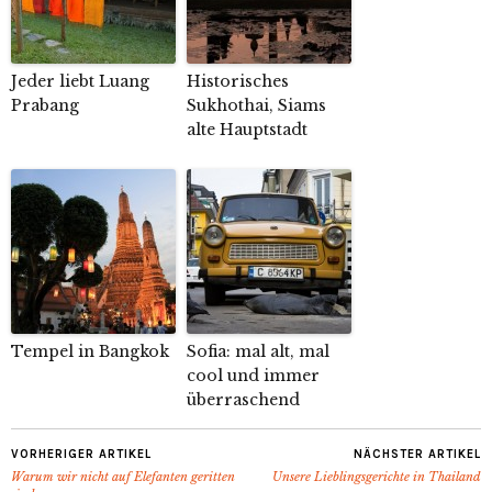
Jeder liebt Luang
Historisches
Prabang
Sukhothai, Siams
alte Hauptstadt
Tempel in Bangkok
Sofia: mal alt, mal
cool und immer
überraschend
VORHERIGER ARTIKEL
NÄCHSTER ARTIKEL
Warum wir nicht auf Elefanten geritten
Unsere Lieblingsgerichte in Thailand