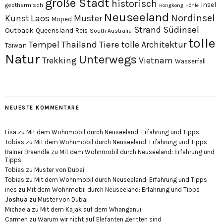
große Stadt
historisch
Insel
geothermisch
Hongkong
Höhle
Neuseeland
Nordinsel
Laos
Kunst
Muster
Moped
Südinsel
Strand
Outback
Queensland
Reis
South Australia
tolle
Tempel
Thailand
Tiere
tolle Architektur
Taiwan
Natur
Unterwegs
Trekking
Vietnam
Wasserfall
NEUESTE KOMMENTARE
Lisa
zu
Mit dem Wohnmobil durch Neuseeland: Erfahrung und Tipps
Tobias
zu
Mit dem Wohnmobil durch Neuseeland: Erfahrung und Tipps
Rainer Braendle
zu
Mit dem Wohnmobil durch Neuseeland: Erfahrung und
Tipps
Tobias
zu
Muster von Dubai
Tobias
zu
Mit dem Wohnmobil durch Neuseeland: Erfahrung und Tipps
ines
zu
Mit dem Wohnmobil durch Neuseeland: Erfahrung und Tipps
Joshua
zu
Muster von Dubai
Michaela
zu
Mit dem Kajak auf dem Whanganui
Carmen
zu
Warum wir nicht auf Elefanten geritten sind