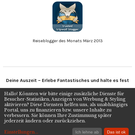
Reiseblogger des Monats März 2013
Deine Auszeit – Erlebe Fantastisches und halte es fest
Hallo! Könnten wir bitte einige zusätzliche Dienste für
Folge uns
Besucher-Statistiken, Anzeigen von Werbung & Styling
aktivieren? Diese Diensten helfen uns, als unabhängiges
Portal, uns zu finanzieren bzw. unsere Inhalte zu
verbessern. Sie können Ihre Zustimmung später
Twitter
Facebook
Instagram
jederzeit ändern oder zurückziehen.
Copyright © 2026
kleine Weltreise Blog.
Einstellungen
...
Ich lehne ab
Das ist ok