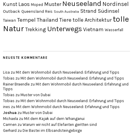
Neuseeland
Nordinsel
Laos
Kunst
Muster
Moped
Südinsel
Strand
Outback
Queensland
Reis
South Australia
tolle
Tempel
Thailand
Tiere
tolle Architektur
Taiwan
Natur
Unterwegs
Trekking
Vietnam
Wasserfall
NEUESTE KOMMENTARE
Lisa
zu
Mit dem Wohnmobil durch Neuseeland: Erfahrung und Tipps
Tobias
zu
Mit dem Wohnmobil durch Neuseeland: Erfahrung und Tipps
Rainer Braendle
zu
Mit dem Wohnmobil durch Neuseeland: Erfahrung und
Tipps
Tobias
zu
Muster von Dubai
Tobias
zu
Mit dem Wohnmobil durch Neuseeland: Erfahrung und Tipps
ines
zu
Mit dem Wohnmobil durch Neuseeland: Erfahrung und Tipps
Joshua
zu
Muster von Dubai
Michaela
zu
Mit dem Kajak auf dem Whanganui
Carmen
zu
Warum wir nicht auf Elefanten geritten sind
Gerhard
zu
Die Bastei im Elbsandsteingebirge