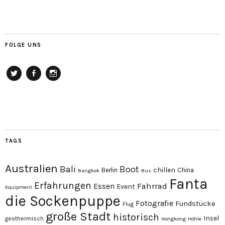
FOLGE UNS
Twitter
Facebook
Instagram
TAGS
Australien
Bali
Boot
chillen
Berlin
China
Bangkok
Bus
Fanta
Erfahrungen
Essen
Fahrrad
Event
Equipment
die Sockenpuppe
Fotografie
Fundstücke
Flug
große Stadt
historisch
Insel
geothermisch
Hongkong
Höhle