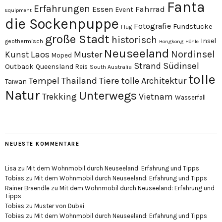
Fanta
Erfahrungen
Essen
Fahrrad
Event
Equipment
die Sockenpuppe
Fotografie
Fundstücke
Flug
große Stadt
historisch
Insel
geothermisch
Hongkong
Höhle
Neuseeland
Nordinsel
Laos
Kunst
Muster
Moped
Südinsel
Strand
Outback
Queensland
Reis
South Australia
tolle
Tempel
Thailand
Tiere
tolle Architektur
Taiwan
Natur
Unterwegs
Trekking
Vietnam
Wasserfall
NEUESTE KOMMENTARE
Lisa
zu
Mit dem Wohnmobil durch Neuseeland: Erfahrung und Tipps
Tobias
zu
Mit dem Wohnmobil durch Neuseeland: Erfahrung und Tipps
Rainer Braendle
zu
Mit dem Wohnmobil durch Neuseeland: Erfahrung und
Tipps
Tobias
zu
Muster von Dubai
Tobias
zu
Mit dem Wohnmobil durch Neuseeland: Erfahrung und Tipps