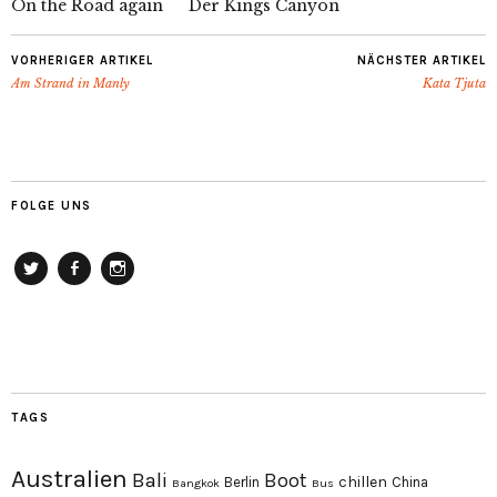
On the Road again
Der Kings Canyon
VORHERIGER ARTIKEL
NÄCHSTER ARTIKEL
Am Strand in Manly
Kata Tjuta
FOLGE UNS
Twitter
Facebook
Instagram
TAGS
Australien
Bali
Boot
chillen
Berlin
China
Bangkok
Bus