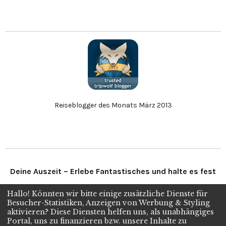
Reiseblogger des Monats März 2013
Deine Auszeit – Erlebe Fantastisches und halte es fest
Hallo! Könnten wir bitte einige zusätzliche Dienste für
Folge uns
Besucher-Statistiken, Anzeigen von Werbung & Styling
aktivieren? Diese Diensten helfen uns, als unabhängiges
Portal, uns zu finanzieren bzw. unsere Inhalte zu