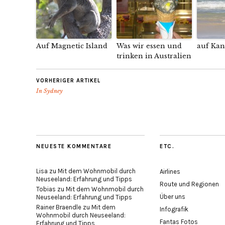
Auf Magnetic Island
Was wir essen und
auf Kan
trinken in Australien
VORHERIGER ARTIKEL
In Sydney
NEUESTE KOMMENTARE
ETC.
Lisa
zu
Mit dem Wohnmobil durch
Airlines
Neuseeland: Erfahrung und Tipps
Route und Regionen
Tobias
zu
Mit dem Wohnmobil durch
Über uns
Neuseeland: Erfahrung und Tipps
Rainer Braendle
zu
Mit dem
Infografik
Wohnmobil durch Neuseeland:
Fantas Fotos
Erfahrung und Tipps