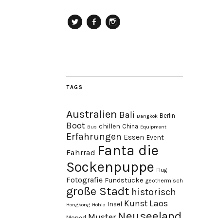
Twitter
Facebook
Instagram
TAGS
Australien
Bali
Berlin
Bangkok
Boot
chillen
China
Bus
Equipment
Erfahrungen
Essen
Event
Fanta die
Fahrrad
Sockenpuppe
Flug
Fotografie
Fundstücke
geothermisch
große Stadt
historisch
Laos
Kunst
Insel
Hongkong
Höhle
Neuseeland
Muster
Moped