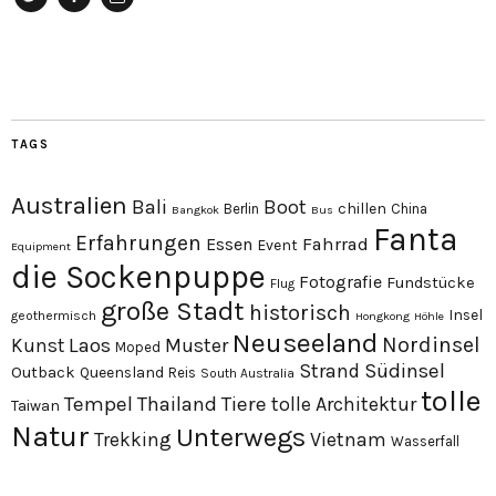
Twitter
Facebook
Instagram
TAGS
Australien
Bali
Boot
chillen
Berlin
China
Bangkok
Bus
Fanta
Erfahrungen
Essen
Fahrrad
Event
Equipment
die Sockenpuppe
Fotografie
Fundstücke
Flug
große Stadt
historisch
Insel
geothermisch
Hongkong
Höhle
Neuseeland
Nordinsel
Laos
Kunst
Muster
Moped
Südinsel
Strand
Outback
Queensland
Reis
South Australia
tolle
Tempel
Thailand
Tiere
tolle Architektur
Taiwan
Natur
Unterwegs
Trekking
Vietnam
Wasserfall