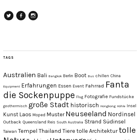
Twitter
Facebook
Instagram
TAGS
Australien
Bali
Boot
chillen
Berlin
China
Bangkok
Bus
Fanta
Erfahrungen
Essen
Fahrrad
Event
Equipment
die Sockenpuppe
Fotografie
Fundstücke
Flug
große Stadt
historisch
Insel
geothermisch
Hongkong
Höhle
Neuseeland
Nordinsel
Laos
Kunst
Muster
Moped
Südinsel
Strand
Outback
Queensland
Reis
South Australia
tolle
Tempel
Thailand
Tiere
tolle Architektur
Taiwan