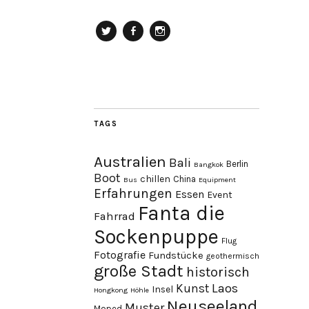
Twitter
Facebook
Instagram
TAGS
Australien
Bali
Berlin
Bangkok
Boot
chillen
China
Bus
Equipment
Erfahrungen
Essen
Event
Fanta die
Fahrrad
Sockenpuppe
Flug
Fotografie
Fundstücke
geothermisch
große Stadt
historisch
Laos
Kunst
Insel
Hongkong
Höhle
Neuseeland
Muster
Moped