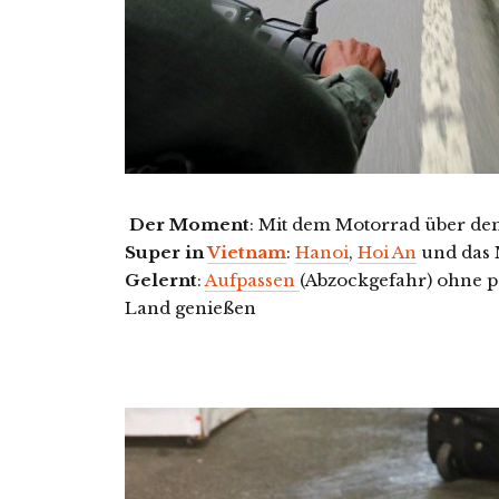
Der Moment
: Mit dem Motorrad über de
Super in
Vietnam
:
Hanoi
,
Hoi An
und das 
Gelernt
:
Aufpassen
(Abzockgefahr) ohne p
Land genießen