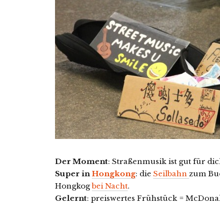
Der Moment
: Straßenmusik ist gut für dic
Super in
Hongkong
: die
Seilbahn
zum Bu
Hongkog
bei Nacht
.
Gelernt
: preiswertes Frühstück = McDonal