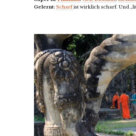
Gelernt
:
Scharf
ist wirklich scharf. Und „l