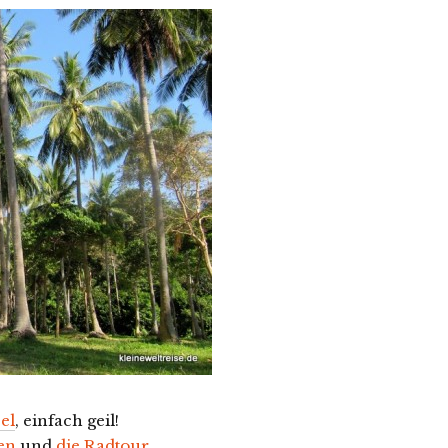
el
, einfach geil!
ten
und
die Radtour