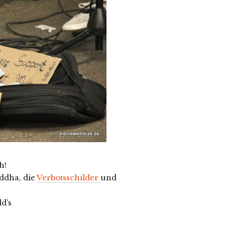
h!
ddha, die
Verbotsschilder
und
d’s