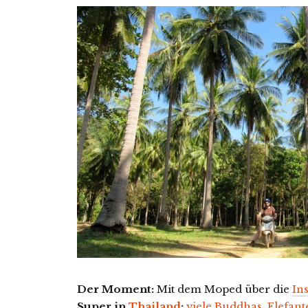
Der Moment:
Mit dem Moped über die
Ins
Super in
Thailand
:
viele
Buddhas
,
Elefan